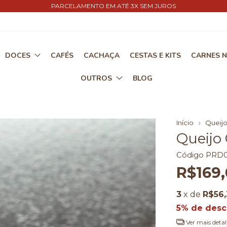
CUPOM DE DESCONTO NA PRIMEIRA COMPRA: SASSA5
DOCES
CAFÉS
CACHAÇA
CESTAS E KITS
CARNES N
OUTROS
BLOG
Início
Queijo
Queijo 
Código
PRD0
R$169
3
x de
R$56,
5% de desc
Ver mais detal