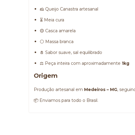
🧀 Queijo Canastra artesanal
⏳ Meia cura
🟡 Casca amarela
⚪ Massa branca
🧂 Sabor suave, sal equilibrado
⚖️ Peça inteira com aproximadamente
1kg
Origem
Produção artesanal em
Medeiros – MG
, seguin
📦 Enviamos para todo o Brasil.