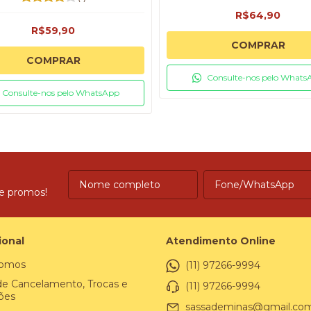
R$64,90
R$59,90
COMPRAR
COMPRAR
Consulte-nos pelo Whats
Consulte-nos pelo WhatsApp
 e promos!
ional
Atendimento Online
omos
(11) 97266-9994
 de Cancelamento, Trocas e
(11) 97266-9994
ões
sassademinas@gmail.co