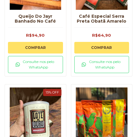
Queijo Do Jayr
Café Especial Serra
Banhado No Café
Preta Obatã Amarelo
R$94,90
R$64,90
COMPRAR
COMPRAR
Consulte-nos pelo
Consulte-nos pelo
WhatsApp
WhatsApp
15
%
OFF