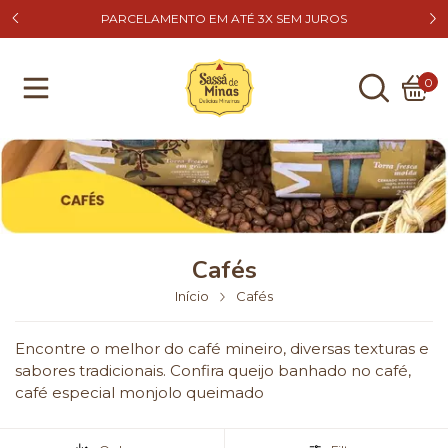
FRETE 
CUPOM DE DESCONTO NA PRIMEIRA COMPRA: SASSA5
0
Cafés
Início
Cafés
Encontre o melhor do café mineiro, diversas texturas e
sabores tradicionais. Confira queijo banhado no café,
café especial monjolo queimado