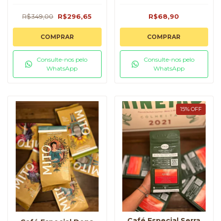
R$349,00
R$296,65
R$68,90
COMPRAR
COMPRAR
Consulte-nos pelo
Consulte-nos pelo
WhatsApp
WhatsApp
15
%
OFF
Café Especial Serra