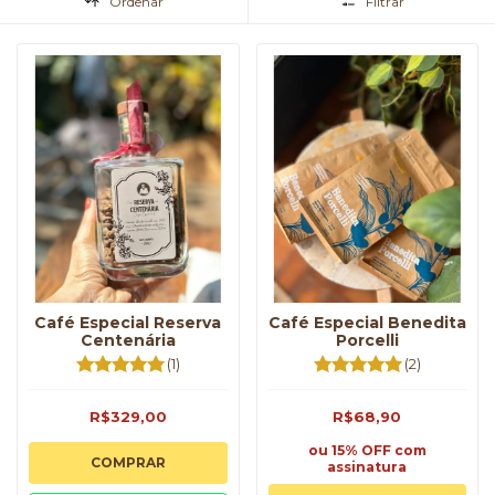
Ordenar
Filtrar
Café Especial Reserva
Café Especial Benedita
Centenária
Porcelli
(1)
(2)
R$329,00
R$68,90
ou 15% OFF
com
COMPRAR
assinatura